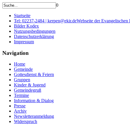
0
Startseite
Tel: 02237-2484 | kerpen@ekir.de
Webseite der Evangelischen
Bilder Kodex
Nutzungsbedingungen
Datenschutzerklärung
Impressum
Navigation
Home
Gemeinde
Gottesdienst & Feiern
Gruppen
Kinder & Jugend
Gemeindegruß
Termine
Information & Dialog
Presse
Archiv
Newsletteranmeldung
Widerspruch