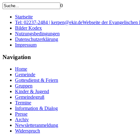
0
Startseite
Tel: 02237-2484 | kerpen@ekir.de
Webseite der Evangelischen
Bilder Kodex
Nutzungsbedingungen
Datenschutzerklärung
Impressum
Navigation
Home
Gemeinde
Gottesdienst & Feiern
Gruppen
Kinder & Jugend
Gemeindegruß
Termine
Information & Dialog
Presse
Archiv
Newsletteranmeldung
Widerspruch