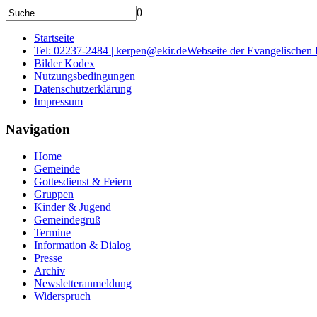
0
Startseite
Tel: 02237-2484 | kerpen@ekir.de
Webseite der Evangelischen
Bilder Kodex
Nutzungsbedingungen
Datenschutzerklärung
Impressum
Navigation
Home
Gemeinde
Gottesdienst & Feiern
Gruppen
Kinder & Jugend
Gemeindegruß
Termine
Information & Dialog
Presse
Archiv
Newsletteranmeldung
Widerspruch