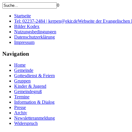
0
Startseite
Tel: 02237-2484 | kerpen@ekir.de
Webseite der Evangelischen
Bilder Kodex
Nutzungsbedingungen
Datenschutzerklärung
Impressum
Navigation
Home
Gemeinde
Gottesdienst & Feiern
Gruppen
Kinder & Jugend
Gemeindegruß
Termine
Information & Dialog
Presse
Archiv
Newsletteranmeldung
Widerspruch