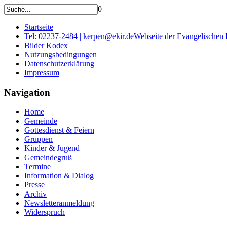
0
Startseite
Tel: 02237-2484 | kerpen@ekir.de
Webseite der Evangelischen
Bilder Kodex
Nutzungsbedingungen
Datenschutzerklärung
Impressum
Navigation
Home
Gemeinde
Gottesdienst & Feiern
Gruppen
Kinder & Jugend
Gemeindegruß
Termine
Information & Dialog
Presse
Archiv
Newsletteranmeldung
Widerspruch