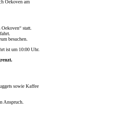
nach Oekoven am
 Oekoven“ statt.
ahrt.
eum besuchen.
rt ist um 10:00 Uhr.
renzt.
uggets sowie Kaffee
in Anspruch.