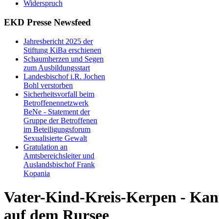
Widerspruch
EKD Presse Newsfeed
Jahresbericht 2025 der
Stiftung KiBa erschienen
Schaumherzen und Segen
zum Ausbildungsstart
Landesbischof i.R. Jochen
Bohl verstorben
Sicherheitsvorfall beim
Betroffenennetzwerk
BeNe - Statement der
Gruppe der Betroffenen
im Beteiligungsforum
Sexualisierte Gewalt
Gratulation an
Amtsbereichsleiter und
Auslandsbischof Frank
Kopania
Vater-Kind-Kreis-Kerpen - Ka
auf dem Rursee