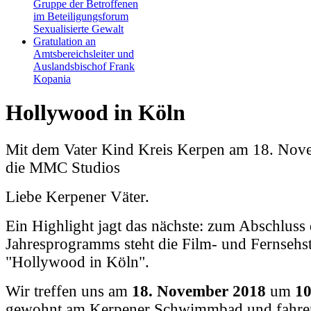
Gruppe der Betroffenen
im Beteiligungsforum
Sexualisierte Gewalt
Gratulation an
Amtsbereichsleiter und
Auslandsbischof Frank
Kopania
Hollywood in Köln
Mit dem Vater Kind Kreis Kerpen am 18. Nov
die MMC Studios
Liebe Kerpener Väter.
Ein Highlight jagt das nächste: zum Abschluss
Jahresprogramms steht die Film- und Fernsehs
"Hollywood in Köln".
Wir treffen uns am
18. November 2018
um
1
gewohnt am Kerpener Schwimmbad und fahre