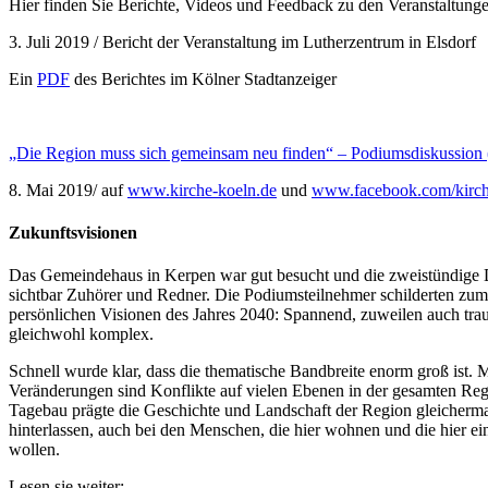
Hier finden Sie Berichte, Videos und Feedback zu den Veranstaltung
3. Juli 2019 / Bericht der Veranstaltung im Lutherzentrum in Elsdorf
Ein
PDF
des Berichtes im Kölner Stadtanzeiger
„Die Region muss sich gemeinsam neu finden“ – Podiumsdiskussio
8. Mai 2019
/ auf
www.kirche-koeln.de
und
www.facebook.com/kirch
Zukunftsvisionen
Das Gemeindehaus in Kerpen war gut besucht und die zweistündige D
sichtbar Zuhörer und Redner. Die Podiumsteilnehmer schilderten zum 
persönlichen Visionen des Jahres 2040: Spannend, zuweilen auch tra
gleichwohl komplex.
Schnell wurde klar, dass die thematische Bandbreite enorm groß ist. 
Veränderungen sind Konflikte auf vielen Ebenen in der gesamten Re
Tagebau prägte die Geschichte und Landschaft der Region gleicherm
hinterlassen, auch bei den Menschen, die hier wohnen und die hier e
wollen.
Lesen sie weiter: