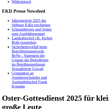
Widerspruch
EKD Presse Newsfeed
Jahresbericht 2025 der
Stiftung KiBa erschienen
Schaumherzen und Segen
zum Ausbildungsstart
Landesbischof i.R. Jochen
Bohl verstorben
Sicherheitsvorfall beim
Betroffenennetzwerk
BeNe - Statement der
Gruppe der Betroffenen
im Beteiligungsforum
Sexualisierte Gewalt
Gratulation an
Amtsbereichsleiter und
Auslandsbischof Frank
Kopania
Oster-Gottesdienst 2025 für kle
große Leute