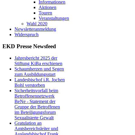
Informationen
Aktionen
Touren
Veranstaltungen
Wahl 2020
Newsletteranmeldung
Widerspruch
EKD Presse Newsfeed
Jahresbericht 2025 der
Stiftung KiBa erschienen
Schaumherzen und Segen
zum Ausbildungsstart
Landesbischof i.R. Jochen
Bohl verstorben
Sicherheitsvorfall beim
Betroffenennetzwerk
BeNe - Statement der
Gruppe der Betroffenen
im Beteiligungsforum
Sexualisierte Gewalt
Gratulation an
Amtsbereichsleiter und
Auslandsbischof Frank