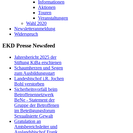
Informationen
Aktionen
Touren
Veranstaltungen
Wahl 2020
Newsletteranmeldung
Widerspruch
EKD Presse Newsfeed
Jahresbericht 2025 der
Stiftung KiBa erschienen
Schaumherzen und Segen
zum Ausbildungsstart
Landesbischof i.R. Jochen
Bohl verstorben
Sicherheitsvorfall beim
Betroffenennetzwerk
BeNe - Statement der
Gruppe der Betroffenen
im Beteiligungsforum
Sexualisierte Gewalt
Gratulation an
Amtsbereichsleiter und
Auslandsbischof Frank