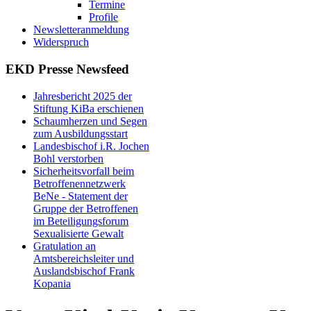
Termine
Profile
Newsletteranmeldung
Widerspruch
EKD Presse Newsfeed
Jahresbericht 2025 der
Stiftung KiBa erschienen
Schaumherzen und Segen
zum Ausbildungsstart
Landesbischof i.R. Jochen
Bohl verstorben
Sicherheitsvorfall beim
Betroffenennetzwerk
BeNe - Statement der
Gruppe der Betroffenen
im Beteiligungsforum
Sexualisierte Gewalt
Gratulation an
Amtsbereichsleiter und
Auslandsbischof Frank
Kopania