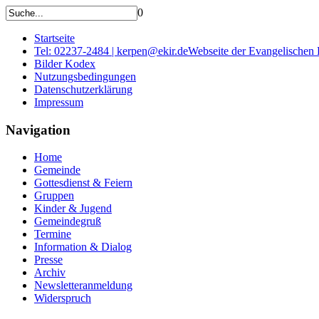
0
Startseite
Tel: 02237-2484 | kerpen@ekir.de
Webseite der Evangelischen
Bilder Kodex
Nutzungsbedingungen
Datenschutzerklärung
Impressum
Navigation
Home
Gemeinde
Gottesdienst & Feiern
Gruppen
Kinder & Jugend
Gemeindegruß
Termine
Information & Dialog
Presse
Archiv
Newsletteranmeldung
Widerspruch