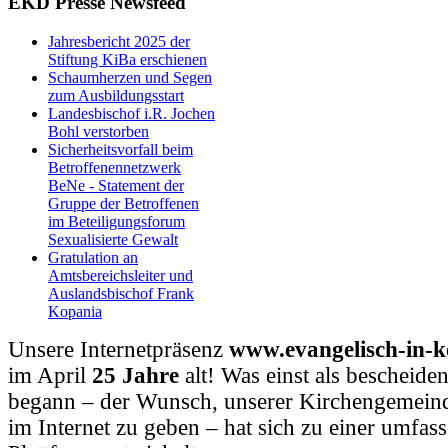
EKD Presse Newsfeed
Jahresbericht 2025 der
Stiftung KiBa erschienen
Schaumherzen und Segen
zum Ausbildungsstart
Landesbischof i.R. Jochen
Bohl verstorben
Sicherheitsvorfall beim
Betroffenennetzwerk
BeNe - Statement der
Gruppe der Betroffenen
im Beteiligungsforum
Sexualisierte Gewalt
Gratulation an
Amtsbereichsleiter und
Auslandsbischof Frank
Kopania
Unsere Internetpräsenz
www.evangelisch-in-k
im April
25 Jahre
alt! Was einst als bescheide
begann – der Wunsch, unserer Kirchengemeind
im Internet zu geben – hat sich zu einer umfas