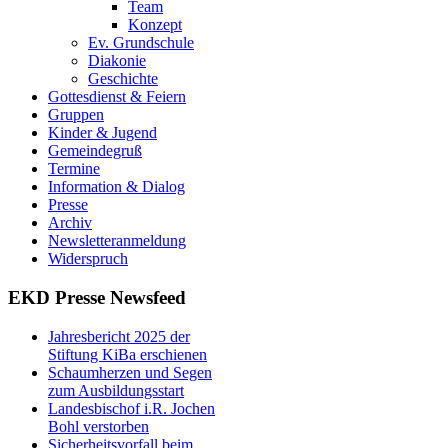
Team
Konzept
Ev. Grundschule
Diakonie
Geschichte
Gottesdienst & Feiern
Gruppen
Kinder & Jugend
Gemeindegruß
Termine
Information & Dialog
Presse
Archiv
Newsletteranmeldung
Widerspruch
EKD Presse Newsfeed
Jahresbericht 2025 der
Stiftung KiBa erschienen
Schaumherzen und Segen
zum Ausbildungsstart
Landesbischof i.R. Jochen
Bohl verstorben
Sicherheitsvorfall beim