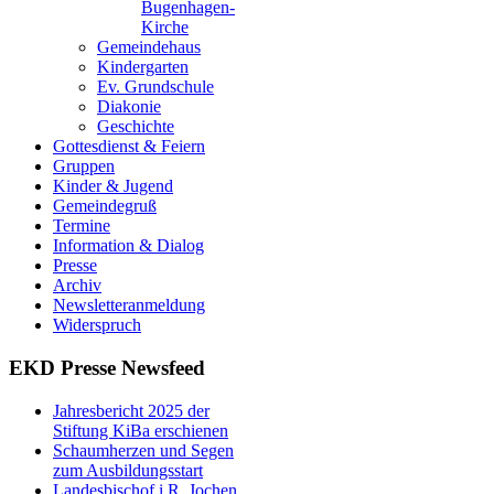
Bugenhagen-
Kirche
Gemeindehaus
Kindergarten
Ev. Grundschule
Diakonie
Geschichte
Gottesdienst & Feiern
Gruppen
Kinder & Jugend
Gemeindegruß
Termine
Information & Dialog
Presse
Archiv
Newsletteranmeldung
Widerspruch
EKD Presse Newsfeed
Jahresbericht 2025 der
Stiftung KiBa erschienen
Schaumherzen und Segen
zum Ausbildungsstart
Landesbischof i.R. Jochen