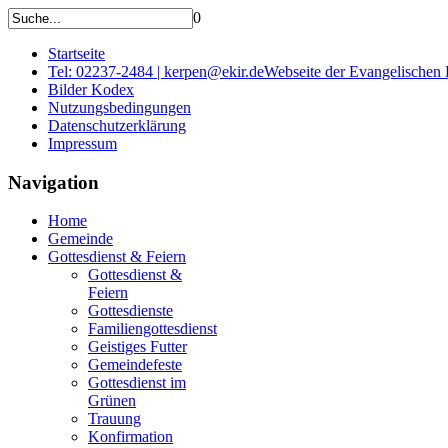
0
Startseite
Tel: 02237-2484 | kerpen@ekir.de
Webseite der Evangelischen
Bilder Kodex
Nutzungsbedingungen
Datenschutzerklärung
Impressum
Navigation
Home
Gemeinde
Gottesdienst & Feiern
Gottesdienst &
Feiern
Gottesdienste
Familiengottesdienst
Geistiges Futter
Gemeindefeste
Gottesdienst im
Grünen
Trauung
Konfirmation