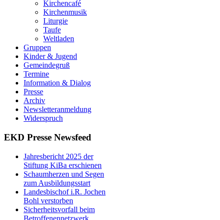
Kirchencafé
Kirchenmusik
Liturgie
Taufe
Weltladen
Gruppen
Kinder & Jugend
Gemeindegruß
Termine
Information & Dialog
Presse
Archiv
Newsletteranmeldung
Widerspruch
EKD Presse Newsfeed
Jahresbericht 2025 der
Stiftung KiBa erschienen
Schaumherzen und Segen
zum Ausbildungsstart
Landesbischof i.R. Jochen
Bohl verstorben
Sicherheitsvorfall beim
Betroffenennetzwerk