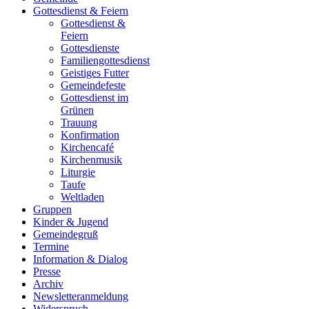
Gottesdienst & Feiern
Gottesdienst &
Feiern
Gottesdienste
Familiengottesdienst
Geistiges Futter
Gemeindefeste
Gottesdienst im
Grünen
Trauung
Konfirmation
Kirchencafé
Kirchenmusik
Liturgie
Taufe
Weltladen
Gruppen
Kinder & Jugend
Gemeindegruß
Termine
Information & Dialog
Presse
Archiv
Newsletteranmeldung
Widerspruch