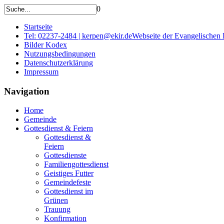
0
Startseite
Tel: 02237-2484 | kerpen@ekir.de
Webseite der Evangelischen
Bilder Kodex
Nutzungsbedingungen
Datenschutzerklärung
Impressum
Navigation
Home
Gemeinde
Gottesdienst & Feiern
Gottesdienst &
Feiern
Gottesdienste
Familiengottesdienst
Geistiges Futter
Gemeindefeste
Gottesdienst im
Grünen
Trauung
Konfirmation