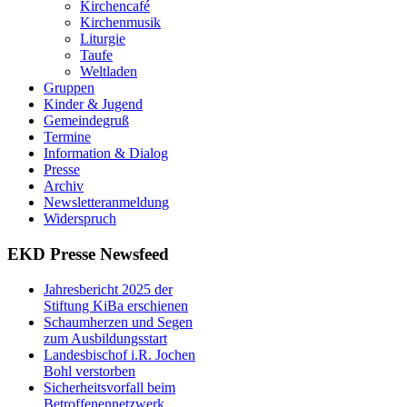
Kirchencafé
Kirchenmusik
Liturgie
Taufe
Weltladen
Gruppen
Kinder & Jugend
Gemeindegruß
Termine
Information & Dialog
Presse
Archiv
Newsletteranmeldung
Widerspruch
EKD Presse Newsfeed
Jahresbericht 2025 der
Stiftung KiBa erschienen
Schaumherzen und Segen
zum Ausbildungsstart
Landesbischof i.R. Jochen
Bohl verstorben
Sicherheitsvorfall beim
Betroffenennetzwerk