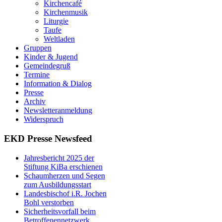
Kirchencafé
Kirchenmusik
Liturgie
Taufe
Weltladen
Gruppen
Kinder & Jugend
Gemeindegruß
Termine
Information & Dialog
Presse
Archiv
Newsletteranmeldung
Widerspruch
EKD Presse Newsfeed
Jahresbericht 2025 der
Stiftung KiBa erschienen
Schaumherzen und Segen
zum Ausbildungsstart
Landesbischof i.R. Jochen
Bohl verstorben
Sicherheitsvorfall beim
Betroffenennetzwerk