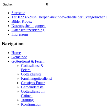
0
Startseite
Tel: 02237-2484 | kerpen@ekir.de
Webseite der Evangelischen
Bilder Kodex
Nutzungsbedingungen
Datenschutzerklärung
Impressum
Navigation
Home
Gemeinde
Gottesdienst & Feiern
Gottesdienst &
Feiern
Gottesdienste
Familiengottesdienst
Geistiges Futter
Gemeindefeste
Gottesdienst im
Grünen
Trauung
Konfirmation