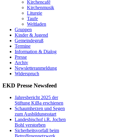
Kirchencafé
Kirchenmusik
Liturgie
Taufe
Weltladen
Gruppen
Kinder & Jugend
Gemeindegruß
Termine
Information & Dialog
Presse
Archiv
Newsletteranmeldung
Widerspruch
EKD Presse Newsfeed
Jahresbericht 2025 der
Stiftung KiBa erschienen
Schaumherzen und Segen
zum Ausbildungsstart
Landesbischof i.R. Jochen
Bohl verstorben
Sicherheitsvorfall beim
Betroffenennetzwerk