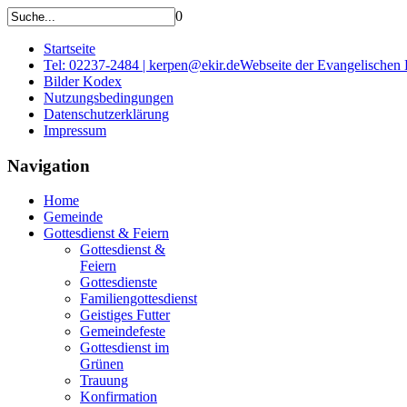
0
Startseite
Tel: 02237-2484 | kerpen@ekir.de
Webseite der Evangelischen
Bilder Kodex
Nutzungsbedingungen
Datenschutzerklärung
Impressum
Navigation
Home
Gemeinde
Gottesdienst & Feiern
Gottesdienst &
Feiern
Gottesdienste
Familiengottesdienst
Geistiges Futter
Gemeindefeste
Gottesdienst im
Grünen
Trauung
Konfirmation