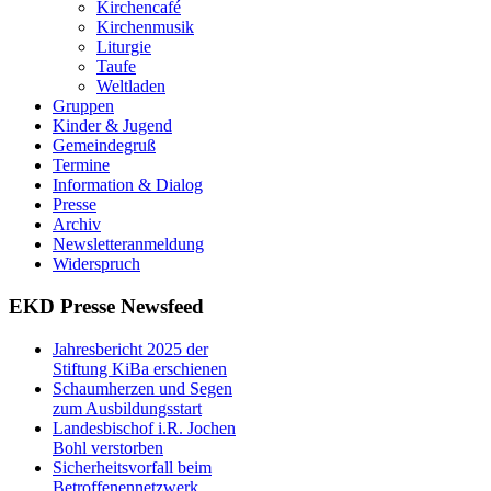
Kirchencafé
Kirchenmusik
Liturgie
Taufe
Weltladen
Gruppen
Kinder & Jugend
Gemeindegruß
Termine
Information & Dialog
Presse
Archiv
Newsletteranmeldung
Widerspruch
EKD Presse Newsfeed
Jahresbericht 2025 der
Stiftung KiBa erschienen
Schaumherzen und Segen
zum Ausbildungsstart
Landesbischof i.R. Jochen
Bohl verstorben
Sicherheitsvorfall beim
Betroffenennetzwerk