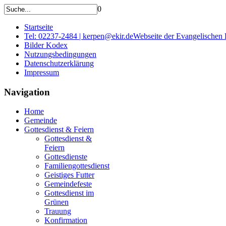
0
Startseite
Tel: 02237-2484 | kerpen@ekir.de
Webseite der Evangelischen
Bilder Kodex
Nutzungsbedingungen
Datenschutzerklärung
Impressum
Navigation
Home
Gemeinde
Gottesdienst & Feiern
Gottesdienst &
Feiern
Gottesdienste
Familiengottesdienst
Geistiges Futter
Gemeindefeste
Gottesdienst im
Grünen
Trauung
Konfirmation