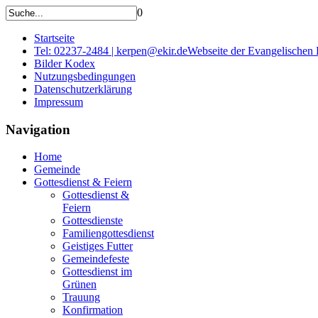
0
Startseite
Tel: 02237-2484 | kerpen@ekir.de
Webseite der Evangelischen
Bilder Kodex
Nutzungsbedingungen
Datenschutzerklärung
Impressum
Navigation
Home
Gemeinde
Gottesdienst & Feiern
Gottesdienst &
Feiern
Gottesdienste
Familiengottesdienst
Geistiges Futter
Gemeindefeste
Gottesdienst im
Grünen
Trauung
Konfirmation