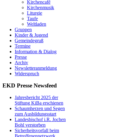
Kirchencafé
Kirchenmusik
Liturgie
Taufe
Weltladen
Gruppen
Kinder & Jugend
Gemeindegruß
Termine
Information & Dialog
Presse
Archiv
Newsletteranmeldung
Widerspruch
EKD Presse Newsfeed
Jahresbericht 2025 der
Stiftung KiBa erschienen
Schaumherzen und Segen
zum Ausbildungsstart
Landesbischof i.R. Jochen
Bohl verstorben
Sicherheitsvorfall beim
Betroffenennetzwerk