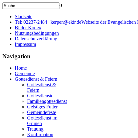
0
Startseite
Tel: 02237-2484 | kerpen@ekir.de
Webseite der Evangelischen
Bilder Kodex
Nutzungsbedingungen
Datenschutzerklärung
Impressum
Navigation
Home
Gemeinde
Gottesdienst & Feiern
Gottesdienst &
Feiern
Gottesdienste
Familiengottesdienst
Geistiges Futter
Gemeindefeste
Gottesdienst im
Grünen
Trauung
Konfirmation