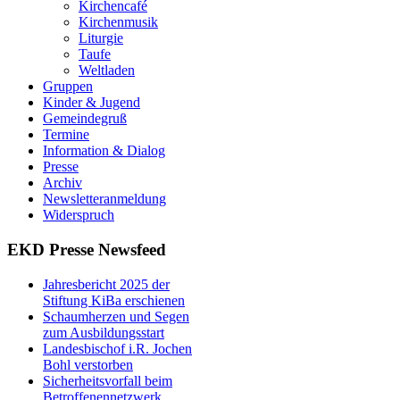
Kirchencafé
Kirchenmusik
Liturgie
Taufe
Weltladen
Gruppen
Kinder & Jugend
Gemeindegruß
Termine
Information & Dialog
Presse
Archiv
Newsletteranmeldung
Widerspruch
EKD Presse Newsfeed
Jahresbericht 2025 der
Stiftung KiBa erschienen
Schaumherzen und Segen
zum Ausbildungsstart
Landesbischof i.R. Jochen
Bohl verstorben
Sicherheitsvorfall beim
Betroffenennetzwerk