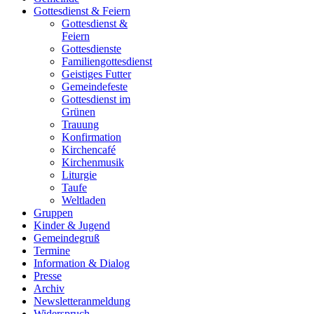
Gottesdienst & Feiern
Gottesdienst &
Feiern
Gottesdienste
Familiengottesdienst
Geistiges Futter
Gemeindefeste
Gottesdienst im
Grünen
Trauung
Konfirmation
Kirchencafé
Kirchenmusik
Liturgie
Taufe
Weltladen
Gruppen
Kinder & Jugend
Gemeindegruß
Termine
Information & Dialog
Presse
Archiv
Newsletteranmeldung
Widerspruch