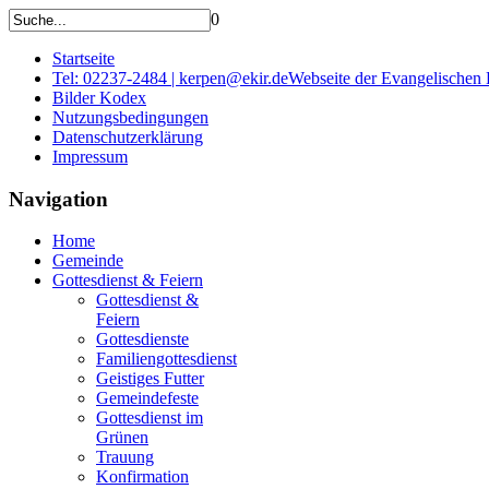
0
Startseite
Tel: 02237-2484 | kerpen@ekir.de
Webseite der Evangelischen
Bilder Kodex
Nutzungsbedingungen
Datenschutzerklärung
Impressum
Navigation
Home
Gemeinde
Gottesdienst & Feiern
Gottesdienst &
Feiern
Gottesdienste
Familiengottesdienst
Geistiges Futter
Gemeindefeste
Gottesdienst im
Grünen
Trauung
Konfirmation