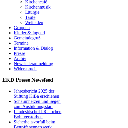
Kirchencafé
Kirchenmusik
Liturgie
Taufe
Weltladen
Gruppen
Kinder & Jugend
Gemeindegruß
Termine
Information & Dialog
Presse
Archiv
Newsletteranmeldung
Widerspruch
EKD Presse Newsfeed
Jahresbericht 2025 der
Stiftung KiBa erschienen
Schaumherzen und Segen
zum Ausbildungsstart
Landesbischof i.R. Jochen
Bohl verstorben
Sicherheitsvorfall beim
Betroffenennetzwerk