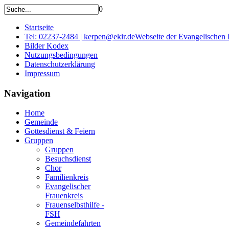
0
Startseite
Tel: 02237-2484 | kerpen@ekir.de
Webseite der Evangelischen
Bilder Kodex
Nutzungsbedingungen
Datenschutzerklärung
Impressum
Navigation
Home
Gemeinde
Gottesdienst & Feiern
Gruppen
Gruppen
Besuchsdienst
Chor
Familienkreis
Evangelischer
Frauenkreis
Frauenselbsthilfe -
FSH
Gemeindefahrten