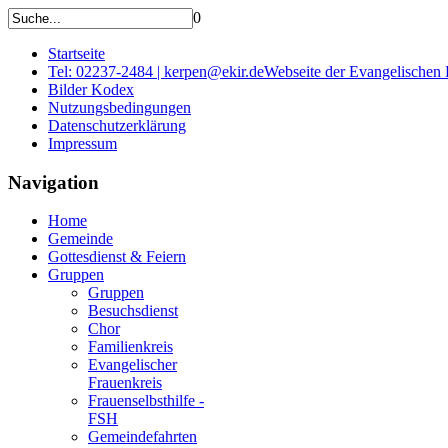
0
Startseite
Tel: 02237-2484 | kerpen@ekir.de
Webseite der Evangelischen
Bilder Kodex
Nutzungsbedingungen
Datenschutzerklärung
Impressum
Navigation
Home
Gemeinde
Gottesdienst & Feiern
Gruppen
Gruppen
Besuchsdienst
Chor
Familienkreis
Evangelischer
Frauenkreis
Frauenselbsthilfe -
FSH
Gemeindefahrten