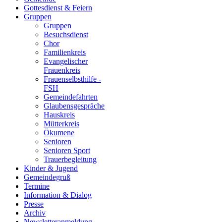
Gottesdienst & Feiern
Gruppen
Gruppen
Besuchsdienst
Chor
Familienkreis
Evangelischer
Frauenkreis
Frauenselbsthilfe -
FSH
Gemeindefahrten
Glaubensgespräche
Hauskreis
Mütterkreis
Ökumene
Senioren
Senioren Sport
Trauerbegleitung
Kinder & Jugend
Gemeindegruß
Termine
Information & Dialog
Presse
Archiv
Newsletteranmeldung