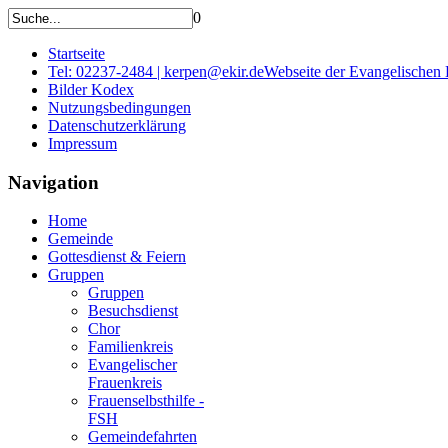
0
Startseite
Tel: 02237-2484 | kerpen@ekir.de
Webseite der Evangelischen
Bilder Kodex
Nutzungsbedingungen
Datenschutzerklärung
Impressum
Navigation
Home
Gemeinde
Gottesdienst & Feiern
Gruppen
Gruppen
Besuchsdienst
Chor
Familienkreis
Evangelischer
Frauenkreis
Frauenselbsthilfe -
FSH
Gemeindefahrten