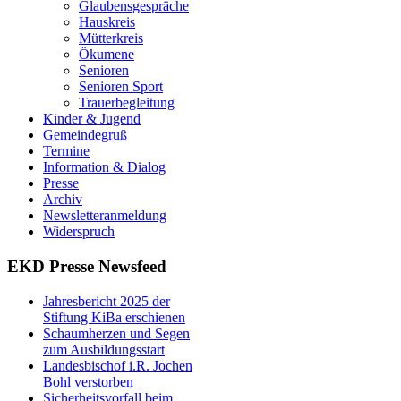
Glaubensgespräche
Hauskreis
Mütterkreis
Ökumene
Senioren
Senioren Sport
Trauerbegleitung
Kinder & Jugend
Gemeindegruß
Termine
Information & Dialog
Presse
Archiv
Newsletteranmeldung
Widerspruch
EKD Presse Newsfeed
Jahresbericht 2025 der
Stiftung KiBa erschienen
Schaumherzen und Segen
zum Ausbildungsstart
Landesbischof i.R. Jochen
Bohl verstorben
Sicherheitsvorfall beim