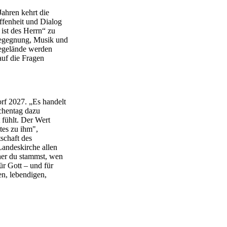
ahren kehrt die
ffenheit und Dialog
 ist des Herrn“ zu
Begegnung, Musik und
egelände werden
uf die Fragen
orf 2027. „Es handelt
chentag dazu
 fühlt. Der Wert
tes zu ihm",
schaft des
andeskirche allen
her du stammst, wen
ür Gott – und für
en, lebendigen,