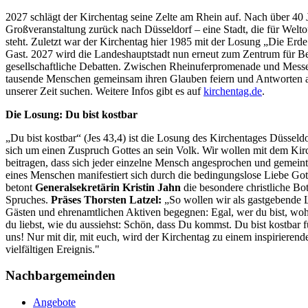
2027 schlägt der Kirchentag seine Zelte am Rhein auf. Nach über 40 J
Großveranstaltung zurück nach Düsseldorf – eine Stadt, die für Welto
steht. Zuletzt war der Kirchentag hier 1985 mit der Losung „Die Erde
Gast. 2027 wird die Landeshauptstadt nun erneut zum Zentrum für 
gesellschaftliche Debatten. Zwischen Rheinuferpromenade und Mess
tausende Menschen gemeinsam ihren Glauben feiern und Antworten a
unserer Zeit suchen. Weitere Infos gibt es auf
kirchentag.de
.
Die Losung: Du bist kostbar
„Du bist kostbar“ (Jes 43,4) ist die Losung des Kirchentages Düsseld
sich um einen Zuspruch Gottes an sein Volk. Wir wollen mit dem Kir
beitragen, dass sich jeder einzelne Mensch angesprochen und gemeint
eines Menschen manifestiert sich durch die bedingungslose Liebe Got
betont
Generalsekretärin Kristin Jahn
die besondere christliche Bot
Spruches.
Präses Thorsten Latzel:
„So wollen wir als gastgebende L
Gästen und ehrenamtlichen Aktiven begegnen: Egal, wer du bist, wo
du liebst, wie du aussiehst: Schön, dass Du kommst. Du bist kostbar f
uns! Nur mit dir, mit euch, wird der Kirchentag zu einem inspirierend
vielfältigen Ereignis."
Nachbargemeinden
Angebote