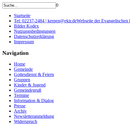
0
Startseite
Tel: 02237-2484 | kerpen@ekir.de
Webseite der Evangelischen
Bilder Kodex
Nutzungsbedingungen
Datenschutzerklärung
Impressum
Navigation
Home
Gemeinde
Gottesdienst & Feiern
Gruppen
Kinder & Jugend
Gemeindegruß
Termine
Information & Dialog
Presse
Archiv
Newsletteranmeldung
Widerspruch