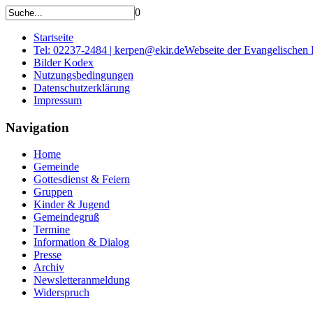
0
Startseite
Tel: 02237-2484 | kerpen@ekir.de
Webseite der Evangelischen
Bilder Kodex
Nutzungsbedingungen
Datenschutzerklärung
Impressum
Navigation
Home
Gemeinde
Gottesdienst & Feiern
Gruppen
Kinder & Jugend
Gemeindegruß
Termine
Information & Dialog
Presse
Archiv
Newsletteranmeldung
Widerspruch