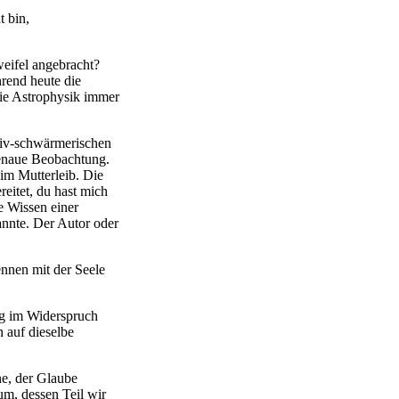
t bin,
weifel angebracht?
rend heute die
die Astrophysik immer
naiv-schwärmerischen
 genaue Beobachtung.
im Mutterleib. Die
eitet, du hast mich
e Wissen einer
kannte. Der Autor oder
nnen mit der Seele
ig im Widerspruch
 auf dieselbe
ne, der Glaube
um, dessen Teil wir