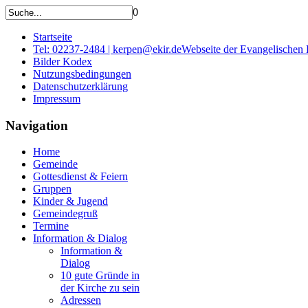
0
Startseite
Tel: 02237-2484 | kerpen@ekir.de
Webseite der Evangelischen
Bilder Kodex
Nutzungsbedingungen
Datenschutzerklärung
Impressum
Navigation
Home
Gemeinde
Gottesdienst & Feiern
Gruppen
Kinder & Jugend
Gemeindegruß
Termine
Information & Dialog
Information &
Dialog
10 gute Gründe in
der Kirche zu sein
Adressen