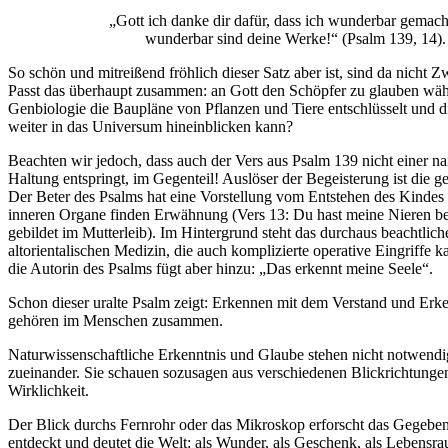
„Gott ich danke dir dafür, dass ich wunderbar gemach
wunderbar sind deine Werke!“ (Psalm 139, 14).
So schön und mitreißend fröhlich dieser Satz aber ist, sind da nicht Z
Passt das überhaupt zusammen: an Gott den Schöpfer zu glauben wäh
Genbiologie die Baupläne von Pflanzen und Tiere entschlüsselt und 
weiter in das Universum hineinblicken kann?
Beachten wir jedoch, dass auch der Vers aus Psalm 139 nicht einer 
Haltung entspringt, im Gegenteil! Auslöser der Begeisterung ist die
Der Beter des Psalms hat eine Vorstellung vom Entstehen des Kindes 
inneren Organe finden Erwähnung (Vers 13: Du hast meine Nieren ber
gebildet im Mutterleib). Im Hintergrund steht das durchaus beachtlich
altorientalischen Medizin, die auch komplizierte operative Eingriffe 
die Autorin des Psalms fügt aber hinzu: „Das erkennt meine Seele“.
Schon dieser uralte Psalm zeigt: Erkennen mit dem Verstand und Erke
gehören im Menschen zusammen.
Naturwissenschaftliche Erkenntnis und Glaube stehen nicht notwend
zueinander. Sie schauen sozusagen aus verschiedenen Blickrichtungen
Wirklichkeit.
Der Blick durchs Fernrohr oder das Mikroskop erforscht das Gegebe
entdeckt und deutet die Welt: als Wunder, als Geschenk, als Lebensra