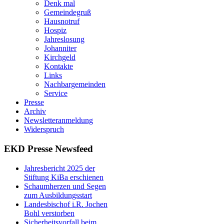
Denk mal
Gemeindegruß
Hausnotruf
Hospiz
Jahreslosung
Johanniter
Kirchgeld
Kontakte
Links
Nachbargemeinden
Service
Presse
Archiv
Newsletteranmeldung
Widerspruch
EKD Presse Newsfeed
Jahresbericht 2025 der
Stiftung KiBa erschienen
Schaumherzen und Segen
zum Ausbildungsstart
Landesbischof i.R. Jochen
Bohl verstorben
Sicherheitsvorfall beim