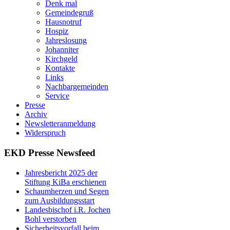
Denk mal
Gemeindegruß
Hausnotruf
Hospiz
Jahreslosung
Johanniter
Kirchgeld
Kontakte
Links
Nachbargemeinden
Service
Presse
Archiv
Newsletteranmeldung
Widerspruch
EKD Presse Newsfeed
Jahresbericht 2025 der
Stiftung KiBa erschienen
Schaumherzen und Segen
zum Ausbildungsstart
Landesbischof i.R. Jochen
Bohl verstorben
Sicherheitsvorfall beim