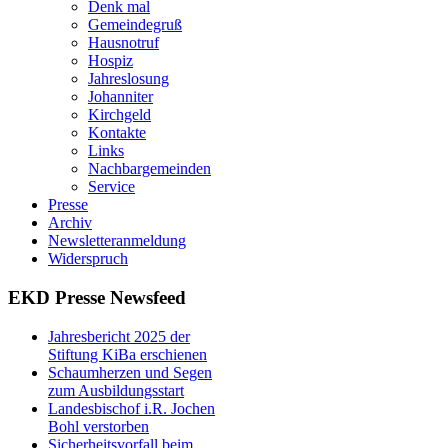
Denk mal
Gemeindegruß
Hausnotruf
Hospiz
Jahreslosung
Johanniter
Kirchgeld
Kontakte
Links
Nachbargemeinden
Service
Presse
Archiv
Newsletteranmeldung
Widerspruch
EKD Presse Newsfeed
Jahresbericht 2025 der
Stiftung KiBa erschienen
Schaumherzen und Segen
zum Ausbildungsstart
Landesbischof i.R. Jochen
Bohl verstorben
Sicherheitsvorfall beim