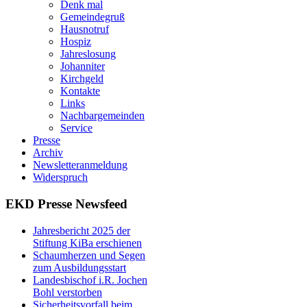
Denk mal
Gemeindegruß
Hausnotruf
Hospiz
Jahreslosung
Johanniter
Kirchgeld
Kontakte
Links
Nachbargemeinden
Service
Presse
Archiv
Newsletteranmeldung
Widerspruch
EKD Presse Newsfeed
Jahresbericht 2025 der
Stiftung KiBa erschienen
Schaumherzen und Segen
zum Ausbildungsstart
Landesbischof i.R. Jochen
Bohl verstorben
Sicherheitsvorfall beim