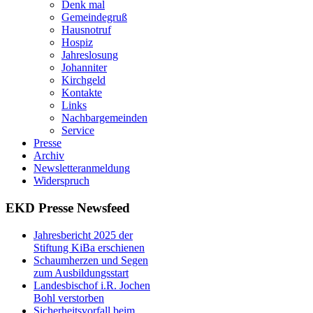
Denk mal
Gemeindegruß
Hausnotruf
Hospiz
Jahreslosung
Johanniter
Kirchgeld
Kontakte
Links
Nachbargemeinden
Service
Presse
Archiv
Newsletteranmeldung
Widerspruch
EKD Presse Newsfeed
Jahresbericht 2025 der
Stiftung KiBa erschienen
Schaumherzen und Segen
zum Ausbildungsstart
Landesbischof i.R. Jochen
Bohl verstorben
Sicherheitsvorfall beim