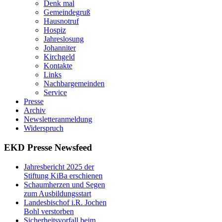
Denk mal
Gemeindegruß
Hausnotruf
Hospiz
Jahreslosung
Johanniter
Kirchgeld
Kontakte
Links
Nachbargemeinden
Service
Presse
Archiv
Newsletteranmeldung
Widerspruch
EKD Presse Newsfeed
Jahresbericht 2025 der
Stiftung KiBa erschienen
Schaumherzen und Segen
zum Ausbildungsstart
Landesbischof i.R. Jochen
Bohl verstorben
Sicherheitsvorfall beim