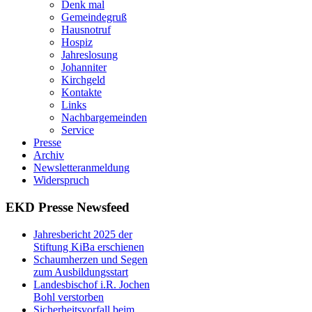
Denk mal
Gemeindegruß
Hausnotruf
Hospiz
Jahreslosung
Johanniter
Kirchgeld
Kontakte
Links
Nachbargemeinden
Service
Presse
Archiv
Newsletteranmeldung
Widerspruch
EKD Presse Newsfeed
Jahresbericht 2025 der
Stiftung KiBa erschienen
Schaumherzen und Segen
zum Ausbildungsstart
Landesbischof i.R. Jochen
Bohl verstorben
Sicherheitsvorfall beim