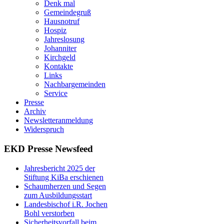
Denk mal
Gemeindegruß
Hausnotruf
Hospiz
Jahreslosung
Johanniter
Kirchgeld
Kontakte
Links
Nachbargemeinden
Service
Presse
Archiv
Newsletteranmeldung
Widerspruch
EKD Presse Newsfeed
Jahresbericht 2025 der
Stiftung KiBa erschienen
Schaumherzen und Segen
zum Ausbildungsstart
Landesbischof i.R. Jochen
Bohl verstorben
Sicherheitsvorfall beim