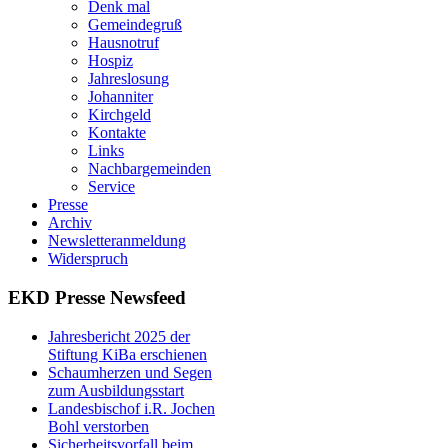
Denk mal
Gemeindegruß
Hausnotruf
Hospiz
Jahreslosung
Johanniter
Kirchgeld
Kontakte
Links
Nachbargemeinden
Service
Presse
Archiv
Newsletteranmeldung
Widerspruch
EKD Presse Newsfeed
Jahresbericht 2025 der
Stiftung KiBa erschienen
Schaumherzen und Segen
zum Ausbildungsstart
Landesbischof i.R. Jochen
Bohl verstorben
Sicherheitsvorfall beim