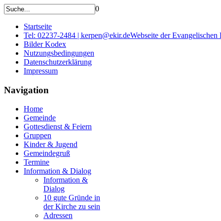
0
Startseite
Tel: 02237-2484 | kerpen@ekir.de
Webseite der Evangelischen
Bilder Kodex
Nutzungsbedingungen
Datenschutzerklärung
Impressum
Navigation
Home
Gemeinde
Gottesdienst & Feiern
Gruppen
Kinder & Jugend
Gemeindegruß
Termine
Information & Dialog
Information &
Dialog
10 gute Gründe in
der Kirche zu sein
Adressen