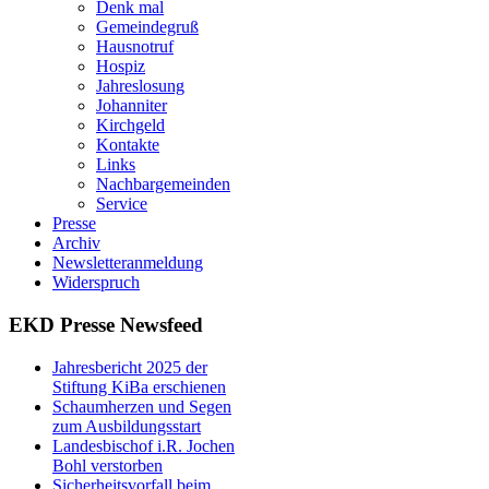
Denk mal
Gemeindegruß
Hausnotruf
Hospiz
Jahreslosung
Johanniter
Kirchgeld
Kontakte
Links
Nachbargemeinden
Service
Presse
Archiv
Newsletteranmeldung
Widerspruch
EKD Presse Newsfeed
Jahresbericht 2025 der
Stiftung KiBa erschienen
Schaumherzen und Segen
zum Ausbildungsstart
Landesbischof i.R. Jochen
Bohl verstorben
Sicherheitsvorfall beim