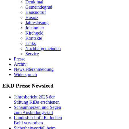
Denk mal
Gemeindegruß
Hausnotruf
Hospiz
Jahreslosung
Johanniter
Kirchgeld
Kontakte
Links
Nachbargemeinden
Service
Presse
Archiv
Newsletteranmeldung
Widerspruch
EKD Presse Newsfeed
Jahresbericht 2025 der
Stiftung KiBa erschienen
Schaumherzen und Segen
zum Ausbildungsstart
Landesbischof i.R. Jochen
Bohl verstorben
Sicherheitsvorfall beim