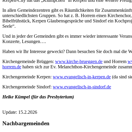
Kerpen-City hat das „Klümpchen“ in Kerpen und eine weitere Predigts
In allen Gemeindezentren gibt es Räumlichkeiten für Zusammenkünft
unterschiedlichsten Gruppen. So hat z. B. Horrem einen Kirchenchor
Bibelfrühstück, Kerpen Glaubensgespräche und Sindorf ein Kochproje
Seele“.
Und in jeder der Gemeinden gibt es immer wieder interessante Verans
Konzerte, Lesungen….
Haben wir Ihr Interesse geweckt? Dann besuchen Sie doch mal die W
Kirchengemeinde Brüggen:
www.kirche-brueggen.de
und Horrem
w
horrem.de
haben sich zur Ev. Melanchthon-Kirchengemeinde zusam
Kirchengemeinde Kerpen:
www.evangelisch-in-kerpen.de
(da sind si
Kirchengemeinde Sindorf:
www.evangelisch-in-sindorf.de
Heike Kümpel (für das Presbyterium)
Update: 15.2.2026
Nachbargemeinden