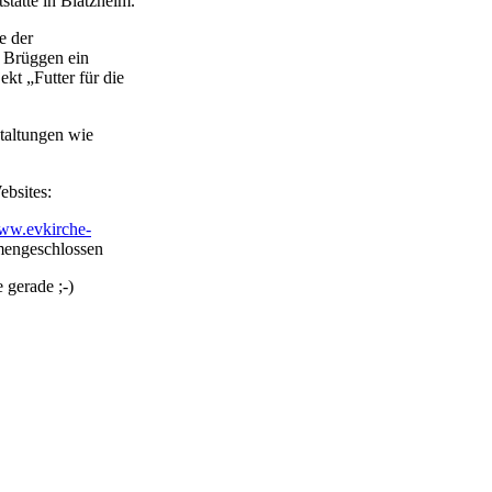
tätte in Blatzheim.
e der
, Brüggen ein
kt „Futter für die
taltungen wie
ebsites:
ww.evkirche-
mengeschlossen
e gerade ;-)