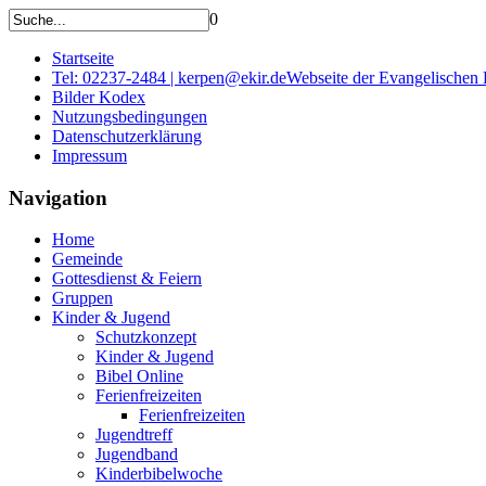
0
Startseite
Tel: 02237-2484 | kerpen@ekir.de
Webseite der Evangelischen
Bilder Kodex
Nutzungsbedingungen
Datenschutzerklärung
Impressum
Navigation
Home
Gemeinde
Gottesdienst & Feiern
Gruppen
Kinder & Jugend
Schutzkonzept
Kinder & Jugend
Bibel Online
Ferienfreizeiten
Ferienfreizeiten
Jugendtreff
Jugendband
Kinderbibelwoche