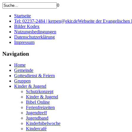
0
Startseite
Tel: 02237-2484 | kerpen@ekir.de
Webseite der Evangelischen
Bilder Kodex
Nutzungsbedingungen
Datenschutzerklärung
Impressum
Navigation
Home
Gemeinde
Gottesdienst & Feiern
Gruppen
Kinder & Jugend
Schutzkonzept
Kinder & Jugend
Bibel Online
Ferienfreizeiten
Jugendtreff
Jugendband
Kinderbibelwoche
Kindercafé