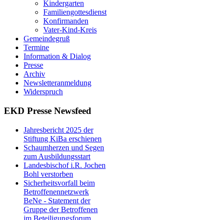
Kindergarten
Familiengottesdienst
Konfirmanden
Vater-Kind-Kreis
Gemeindegruß
Termine
Information & Dialog
Presse
Archiv
Newsletteranmeldung
Widerspruch
EKD Presse Newsfeed
Jahresbericht 2025 der
Stiftung KiBa erschienen
Schaumherzen und Segen
zum Ausbildungsstart
Landesbischof i.R. Jochen
Bohl verstorben
Sicherheitsvorfall beim
Betroffenennetzwerk
BeNe - Statement der
Gruppe der Betroffenen
im Beteiligungsforum