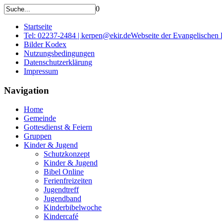
0
Startseite
Tel: 02237-2484 | kerpen@ekir.de
Webseite der Evangelischen
Bilder Kodex
Nutzungsbedingungen
Datenschutzerklärung
Impressum
Navigation
Home
Gemeinde
Gottesdienst & Feiern
Gruppen
Kinder & Jugend
Schutzkonzept
Kinder & Jugend
Bibel Online
Ferienfreizeiten
Jugendtreff
Jugendband
Kinderbibelwoche
Kindercafé