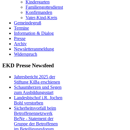
Kindergarten
Familiengottesdienst
Konfirmanden
Vater-Kind-Kreis
Gemeindegruß
Termine
Information & Dialog
Presse
Archiv
Newsletteranmeldung
Widerspruch
EKD Presse Newsfeed
Jahresbericht 2025 der
Stiftung KiBa erschienen
Schaumherzen und Segen
zum Ausbildungsstart
Landesbischof i.R. Jochen
Bohl verstorben
Sicherheitsvorfall beim
Betroffenennetzwerk
BeNe - Statement der
Gruppe der Betroffenen
im Beteiligungsforum