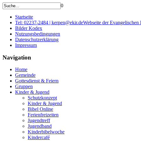
0
Startseite
Tel: 02237-2484 | kerpen@ekir.de
Webseite der Evangelischen
Bilder Kodex
Nutzungsbedingungen
Datenschutzerklärung
Impressum
Navigation
Home
Gemeinde
Gottesdienst & Feiern
Gruppen
Kinder & Jugend
Schutzkonzept
Kinder & Jugend
Bibel Online
Ferienfreizeiten
Jugendtreff
Jugendband
Kinderbibelwoche
Kindercafé