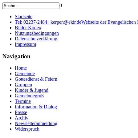
0
Startseite
Tel: 02237-2484 | kerpen@ekir.de
Webseite der Evangelischen
Bilder Kodex
Nutzungsbedingungen
Datenschutzerklärung
Impressum
Navigation
Home
Gemeinde
Gottesdienst & Feiern
Gruppen
Kinder & Jugend
Gemeindegruß
Termine
Information & Dialog
Presse
Archiv
Newsletteranmeldung
Widerspruch