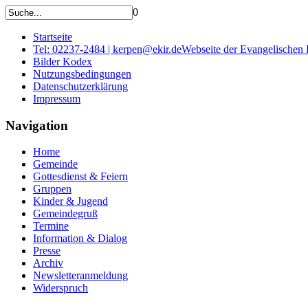
0
Startseite
Tel: 02237-2484 | kerpen@ekir.de
Webseite der Evangelischen
Bilder Kodex
Nutzungsbedingungen
Datenschutzerklärung
Impressum
Navigation
Home
Gemeinde
Gottesdienst & Feiern
Gruppen
Kinder & Jugend
Gemeindegruß
Termine
Information & Dialog
Presse
Archiv
Newsletteranmeldung
Widerspruch