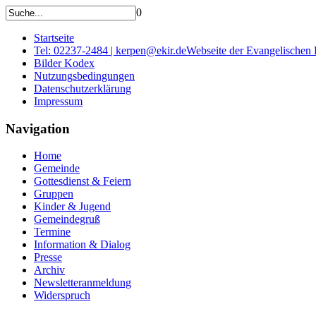
0
Startseite
Tel: 02237-2484 | kerpen@ekir.de
Webseite der Evangelischen
Bilder Kodex
Nutzungsbedingungen
Datenschutzerklärung
Impressum
Navigation
Home
Gemeinde
Gottesdienst & Feiern
Gruppen
Kinder & Jugend
Gemeindegruß
Termine
Information & Dialog
Presse
Archiv
Newsletteranmeldung
Widerspruch